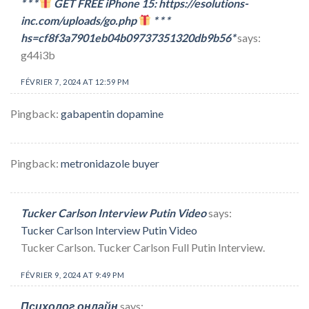
* * *
GET FREE iPhone 15: https://esolutions-
inc.com/uploads/go.php
* * *
hs=cf8f3a7901eb04b09737351320db9b56*
says:
g44i3b
FÉVRIER 7, 2024 AT 12:59 PM
Pingback:
gabapentin dopamine
Pingback:
metronidazole buyer
Tucker Carlson Interview Putin Video
says:
Tucker Carlson Interview Putin Video
Tucker Carlson. Tucker Carlson Full Putin Interview.
FÉVRIER 9, 2024 AT 9:49 PM
Психолог онлайн
says: