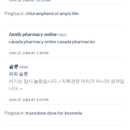
JUIN 26, 2024 AT 10:13 AM
Pingback:
chloramphenicol ampicillin
family pharmacy online
says:
canada pharmacy online canada pharmacies
JUIN 27, 2024 AT 1:33 PM
슬롯
says:
파워 슬롯
서기는 잠시 놀랐습니다. « 지휘관은 머리가 아니라 성격입
니다. »
JUIN 27, 2024 AT 2:15 PM
Pingback:
trazodone dose for insomnia