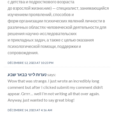
с детства и подросткового возраста
до взрослой жизни.ние) — специалист, занимающийся
изучением проявлений, способов и
форм организации психических явлений личности в
различных областях человеческой деятельности для
решения научно-исследовательских
и прикладных задач, а также с целью оказания
психологической помощи, поддержки и
сопровождения.
DÉCEMBRE 12, 2023 AT 10:23 PM
נערות ליווי בבאר שבע
says:
Wow that was strange. I just wrote an incredibly long
comment but after I clicked submit my comment didn’t
appear. Grrrr… well I’m not writing all that over again.
Anyway, just wanted to say great blog!
DÉCEMBRE 14, 2023 AT 4:16 AM