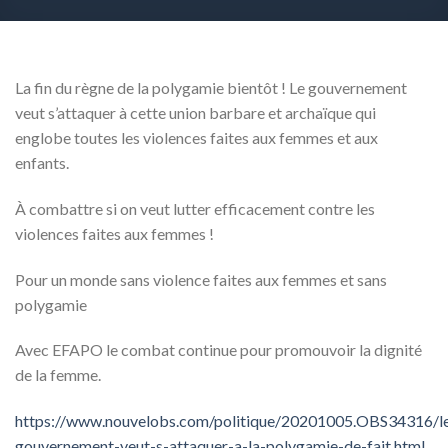
La fin du règne de la polygamie bientôt ! Le gouvernement
veut s’attaquer à cette union barbare et archaïque qui
englobe toutes les violences faites aux femmes et aux
enfants.
À combattre si on veut lutter efficacement contre les
violences faites aux femmes !
Pour un monde sans violence faites aux femmes et sans
polygamie
Avec EFAPO le combat continue pour promouvoir la dignité
de la femme.
https://www.nouvelobs.com/politique/20201005.OBS34316/l
gouvernement-veut-s-attaquer-a-la-polygamie-de-fait.html