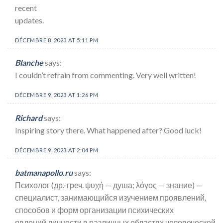
recent
updates.
DÉCEMBRE 8, 2023 AT 5:11 PM
Blanche
says:
I couldn’t refrain from commenting. Very well written!
DÉCEMBRE 9, 2023 AT 1:26 PM
Richard
says:
Inspiring story there. What happened after? Good luck!
DÉCEMBRE 9, 2023 AT 2:04 PM
batmanapollo.ru
says:
Психолог (др.-греч. ψυχή — душа; λόγος — знание) —
специалист, занимающийся изучением проявлений,
способов и форм организации психических
явлений личности в различных областях человеческой