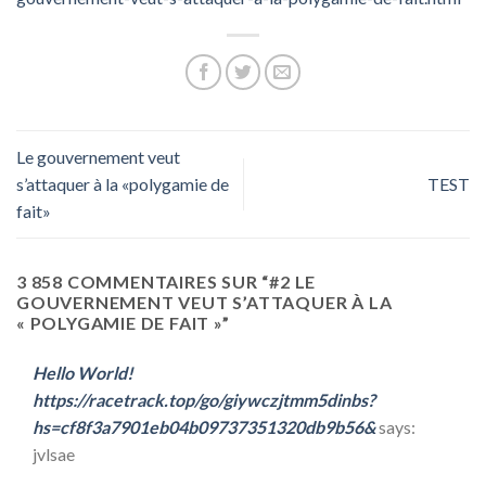
Le gouvernement veut
s’attaquer à la «polygamie de
TEST
fait»
3 858 COMMENTAIRES SUR “
#2 LE
GOUVERNEMENT VEUT S’ATTAQUER À LA
« POLYGAMIE DE FAIT »
”
Hello World!
https://racetrack.top/go/giywczjtmm5dinbs?
hs=cf8f3a7901eb04b09737351320db9b56&
says:
jvlsae