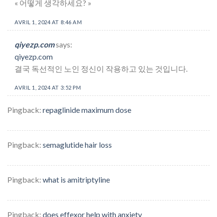
« 어떻게 생각하세요? »
AVRIL 1, 2024 AT 8:46 AM
qiyezp.com
says:
qiyezp.com
결국 독선적인 노인 정신이 작용하고 있는 것입니다.
AVRIL 1, 2024 AT 3:52 PM
Pingback:
repaglinide maximum dose
Pingback:
semaglutide hair loss
Pingback:
what is amitriptyline
Pingback:
does effexor help with anxiety