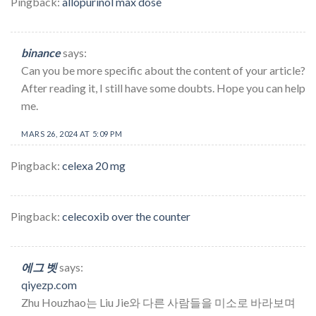
Pingback:
allopurinol max dose
binance
says:
Can you be more specific about the content of your article?
After reading it, I still have some doubts. Hope you can help
me.
MARS 26, 2024 AT 5:09 PM
Pingback:
celexa 20 mg
Pingback:
celecoxib over the counter
에그 벳
says:
qiyezp.com
Zhu Houzhao는 Liu Jie와 다른 사람들을 미소로 바라보며