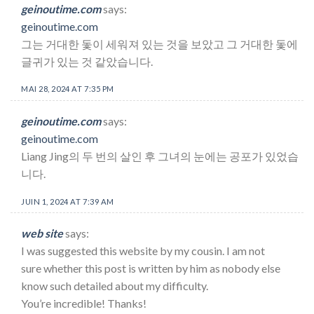
geinoutime.com
says:
geinoutime.com
그는 거대한 돛이 세워져 있는 것을 보았고 그 거대한 돛에
글귀가 있는 것 같았습니다.
MAI 28, 2024 AT 7:35 PM
geinoutime.com
says:
geinoutime.com
Liang Jing의 두 번의 살인 후 그녀의 눈에는 공포가 있었습
니다.
JUIN 1, 2024 AT 7:39 AM
web site
says:
I was suggested this website by my cousin. I am not
sure whether this post is written by him as nobody else
know such detailed about my difficulty.
You’re incredible! Thanks!