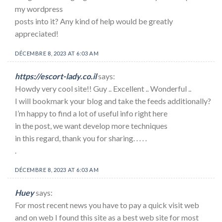
my wordpress
posts into it? Any kind of help would be greatly
appreciated!
DÉCEMBRE 8, 2023 AT 6:03 AM
https://escort-lady.co.il
says:
Howdy very cool site!! Guy .. Excellent .. Wonderful ..
I will bookmark your blog and take the feeds additionally?
I’m happy to find a lot of useful info right here
in the post, we want develop more techniques
in this regard, thank you for sharing. . . . .
.
DÉCEMBRE 8, 2023 AT 6:03 AM
Huey
says:
For most recent news you have to pay a quick visit web
and on web I found this site as a best web site for most